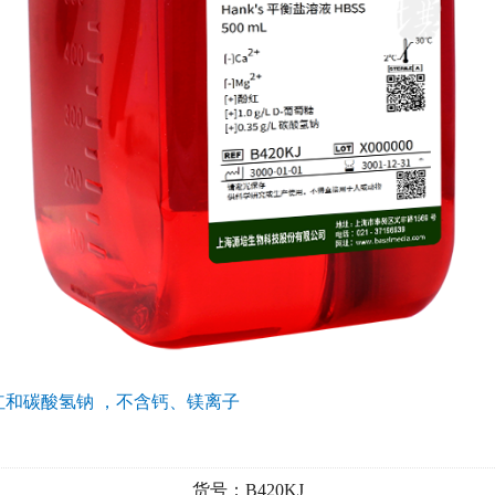
 含碳酸氢钠 ，不含钙、镁离子和酚红
货号：B430KJ