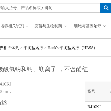
胞培养相关试剂
疫苗与生物制药
细胞与基因治疗
养相关试剂
>
平衡盐溶液
>
Hank's 平衡盐溶液（HBSS）
S 含碳酸氢钠和钙、镁离子 ，不含酚红
10KJ
0 mL
货号
描述
B410KJ