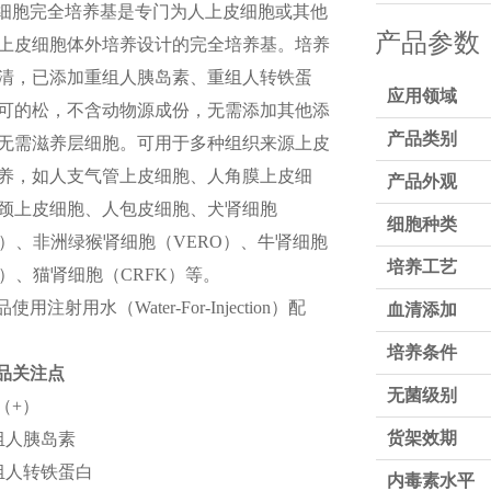
细胞完全培养基是专门为人上皮细胞或其他
产品参数
上皮细胞体外培养设计的完全培养基。培养
清，已添加重组人胰岛素、重组人转铁蛋
应用领域
可的松，不含动物源成份，无需添加其他添
产品类别
无需滋养层细胞。可用于多种组织来源上皮
养，如人支气管上皮细胞、人角膜上皮细
产品外观
颈上皮细胞、人包皮细胞、犬肾细胞
细胞种类
）、非洲绿猴肾细胞（
VERO
）、牛肾细胞
培养工艺
）、猫肾细胞（
CRFK
）等。
品使用注射用水（
Water-
For-Injection
）配
血清添加
培养条件
品关注点
无菌级别
（+）
货架效期
重组人胰岛素
重组人转铁蛋白
内毒素水平