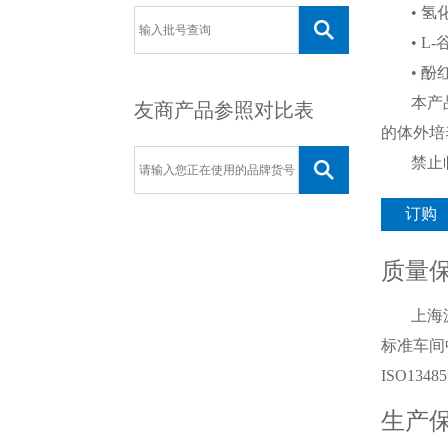
• 
•
L-
• 酚
本产
友商产品参照对比表
的体外培
禁止
订购
质量
上海
标准车间中
ISO134
生产