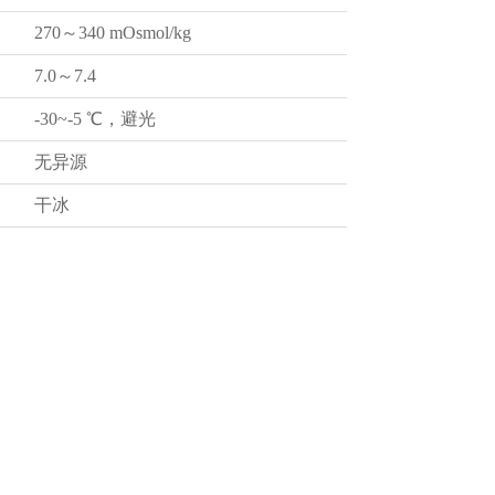
270～340 mOsmol/kg
7.0～7.4
-30~-5 ℃，避光
无异源
干冰